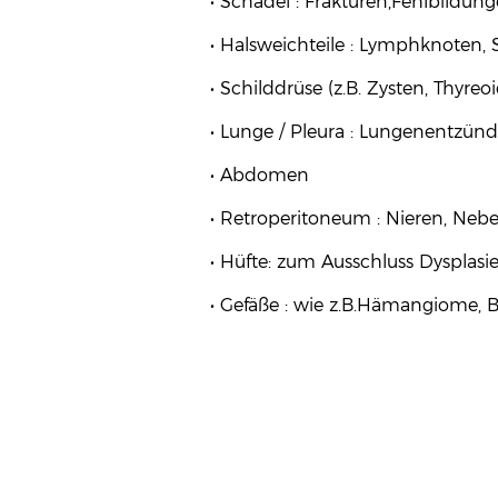
Schädel : Frakturen,Fehlbildun
Halsweichteile : Lymphknoten, 
Schilddrüse (z.B. Zysten, Thyreo
Lunge / Pleura : Lungenentzünd
Abdomen
Retroperitoneum : Nieren, Neb
Hüfte: zum Ausschluss Dysplasie
Gefäße : wie z.B.Hämangiome